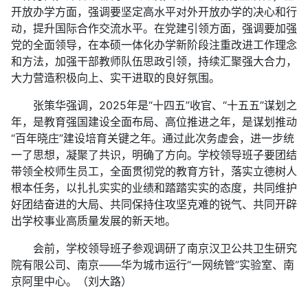
开放办学方面，强调要坚定高水平对外开放办学的决心和行
动，提升国际合作交流水平。在党建引领方面，强调要加强
党的全面领导，在本硕一体化办学新阶段注重改进工作理念
和方法，加强干部教师队伍思政引领，持续汇聚强大合力，
大力营造积极向上、实干进取的良好氛围。
张策华强调，2025年是“十四五”收官、“十五五”谋划之
年，是教育强国建设全面布局、高位推进之年，是谋划推动
“百年晓庄”建设培育关键之年。通过此次务虚会，进一步统
一了思想，凝聚了共识，明确了方向。学校领导班子要团结
带领全校师生员工，全面贯彻党的教育方针，落实立德树人
根本任务，以扎扎实实的业绩和踏踏实实的态度，共同维护
好团结奋进的大局、共同保持住攻坚克难的锐气、共同开辟
出学校事业高质量发展的新天地。
会前，学校领导班子参观调研了南京汉卫公共卫生研究
院有限公司、南京——华为城市运行“一网统管”实验室、南
京阿里中心。（刘大路）