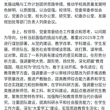
发展战略与工作计划提供思路举措，推动学校高质量发展特
色鲜明、以质图强、以治促强。校领导、党委常委参加会
议，党委办公室、校长办公室、研究室、纪委办公室、发展
规划处等部门负责人列席会议。
会上，校领导、党委常委结合工作重点和思考，以问题
为导向，分析当前面临的挑战与机遇，着重对2025年工作
进行谋划部署，从党的建设、教学改革、学科建设、学生发
展、师资队伍、服务社会等领域谈思路、说打算、谋举措、
议对策，提出了一系列具有建设性的意见和建议。在形势分
析方面，强调要明大势、跟形势、扬优势，深化把握“教育
强国、晓庄何为”的位与为，敢于主动开拓、争先进位；在
教育教学方面，强调要进一步以审核评估整改为抓手推进教
学质量改进，推进产教融合，提高教师综合能力素养和学生
综合实践能力和创新精神；在学科科研方面，强调要分层分
类推进新师范、新工科、新文科建设，高起点推进研究生教
育，聚焦优势特色学科，加强陶行知教育思想当代价值研
究，注重团队建设，提高科研水平和社会服务能力；在学生
工作方面，深化“大爱学工”建设，实现思政教育生活化；在