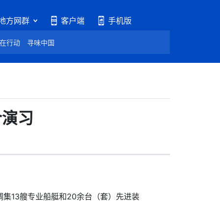
地方网群
客户端
手机版
在行动
寻味中国
合演习
13艘专业船艇和20余台（套）先进装