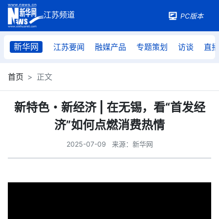
PC版本
新华网
江苏要闻
融媒产品
专题策划
访谈
直
首页
正文
新特色・新经济 | 在无锡，看“首发经
济”如何点燃消费热情
2025-07-09
来源：新华网