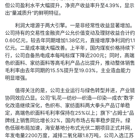
但公司盈利水平大幅提升，净资产收益率升至4.39%，显示
出“量减质升”的鲜明特征。
利润大增源于两大引擎。一是非经常性收益显著增加。
公司持有的交易性金融资产公允价值变动及理财收益合计约
0.60亿元，较去年同期增加1.38亿元，直接增厚净利润约1.1
亿元。二是成本端大幅改善。上半年，国内煤炭价格持续下
行，公司自备热电成本每吨标煤下降近200元；同时，高端
色织面料、家纺面料等高毛利产品占比提升，推动整体销售
毛利率由去年同期的15.5%提升至19.03%，主业造血能力
明显增强。
值得关注的是，公司主业运行与绿色转型并进，产业链
协同效应凸显。公司“轧花—纺纱—织造—印染—成衣”数字
化改造继续深化，色织布、家纺面料两大拳头产品订单稳
定，高端色织面料毛利率保持在25%以上；旗下“占姆士”品
牌线上销售同比增长32%，国内市场占有率稳步提升。绿
色低碳布局加速，海安基地分布式光伏二期项目正式并网，
年发电量2200万度，减排二氧化碳1.8万吨，公司入选江苏