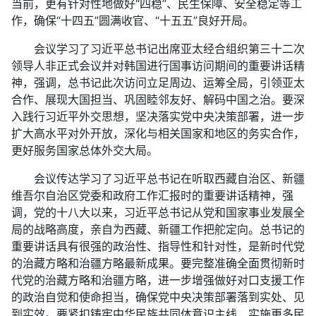
当前，更有针对性地做好“四稳”、民生保障、安全稳定等工
作，确保“十四五”圆满收官、“十五五”良好开局。
会议学习了习近平总书记出席亚太经合组织第三十二次
领导人非正式会议并对韩国进行国事访问期间的重要讲话精
神，强调，总书记此次访问立足周边、运筹全局，引领亚太
合作、展现大国担当、巩固睦邻友好、解码中国之治。要深
入践行习近平外交思想，坚决落实党中央决策部署，进一步
扩大高水平对外开放，深化与相关国家和地区的务实合作，
更好服务国家总体外交大局。
会议传达学习了习近平总书记在听取西藏自治区、新疆
维吾尔自治区党委和政府工作汇报时的重要讲话精神，强
调，党的十八大以来，习近平总书记从党和国家事业发展全
局的战略高度，亲自为西藏、新疆工作把舵定向。总书记的
重要讲话具有很强的政治性、指导性和针对性，是新时代党
的治藏方略和治疆方略最新成果。要完整准确全面贯彻新时
代党的治藏方略和治疆方略，进一步增强做好对口支援工作
的政治自觉和使命担当，确保党中央决策部署落到实处、见
到实效。要紧扣铸牢中华民族共同体意识主线，实施更多民