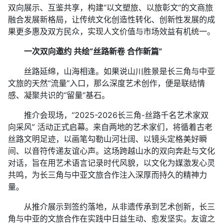
双向展示、互鉴共享，构建“以文塑旅、以旅彰文”的文商旅
融合发展新格局，让传统文化创造性转化、创新性发展的成
果更多惠及双方民众，实现人文价值与市场效益有机统一。
一次双向邀约 共绘“丝路新卷 合作新篇”
丝路延绵，山海相逢。如果说山川胜景是长三角与中亚
文旅的天然“流量”入口，那么深度艺术创作，便是联结情
感、凝聚共识的“留量”基石。
推介会现场，“2025-2026长三角-丝路千名艺术家双
向采风” 活动正式启幕。来自两地的艺术家们，将循着古老
丝路文明足迹，以画笔勾勒山河壮阔、以镜头定格美好瞬
间、以音符传递友谊心声。这场跨越山水的双向奔赴与文化
对话，旨在用艺术语言记录时代风貌，以文化为媒激发心灵
共鸣，为长三角与中亚文旅合作注入深厚而持久的精神力
量。
从推介展示到签约落地，从非遗传承到艺术创新，长三
角与中亚的文旅合作在实践中日益生动、愈发坚实。友谊之