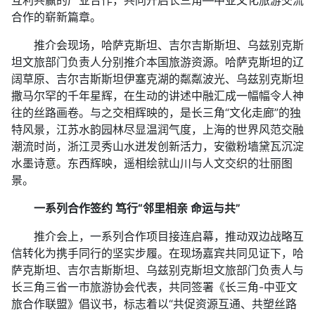
互利共赢的产业合作，共同开启长三角—中亚文化旅游交流
合作的崭新篇章。
推介会现场，哈萨克斯坦、吉尔吉斯斯坦、乌兹别克斯
坦文旅部门负责人分别推介本国旅游资源。哈萨克斯坦的辽
阔草原、吉尔吉斯斯坦伊塞克湖的粼粼波光、乌兹别克斯坦
撒马尔罕的千年星辉，在生动的讲述中融汇成一幅幅令人神
往的丝路画卷。与之交相辉映的，是长三角“文化走廊”的独
特风景，江苏水韵园林尽显温润气度，上海的世界风范交融
潮流时尚，浙江灵秀山水迸发创新活力，安徽粉墙黛瓦沉淀
水墨诗意。东西辉映，遥相绘就山川与人文交织的壮丽图
景。
一系列合作签约 笃行“邻里相亲 命运与共”
推介会上，一系列合作项目接连启幕，推动双边战略互
信转化为携手同行的坚实步履。在现场嘉宾共同见证下，哈
萨克斯坦、吉尔吉斯斯坦、乌兹别克斯坦文旅部门负责人与
长三角三省一市旅游协会代表，共同签署《长三角-中亚文
旅合作联盟》倡议书，标志着以“共促资源互通、共塑丝路