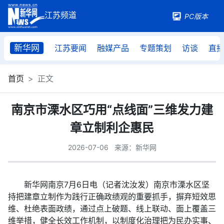
PC版本
新华网
江苏要闻
融媒产品
专题策划
访谈
直
首页
正文
南京市溧水区巧用“点线面”三维发力建
章立制利企惠民
2026-07-06
来源：新华网
新华网南京7月6日电（记者沈汝发）南京市溧水区坚
持把建章立制作为践行正确政绩观的重要抓手，摒弃短效思
维、杜绝表面政绩，通过点上破题、线上联动、面上覆盖三
维举措，健全长效工作机制，以制度化治理把为民办实事、