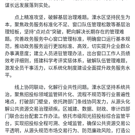
谋长远发展落到实处。
点上精准攻坚，破解基层治理难题。溧水区坚持民生为
本，聚焦政务服务标准化不足、窗口队伍管理松散等基层治
理短板，坚持“点对点”突破，靶向解决长期存在的管理难
题。完善政务服务中心窗口管理标准，明确窗口运行基本规
范，推动政务服务运行更加标准、高效，切实提升企业群众
办事满意度；建立人员进驻管理办法，出台窗口工作人员绩
效考评细则，搭建科学考评奖惩体系，破解队伍管理难题，
激发全员干事活力，以系统化制度建设全面提升政务服务水
平。
线上协同联动，化解行业共性问题。溧水区坚持系统共
治，聚焦招投标领域监管碎片化、流程不规范等行业普遍性
堵点，打破部门壁垒，依托跨部门条线协同发力，从源头化
解公共资源交易治理顽疾。区城建、数据、财政、审计四部
门联合出台配套工作办法。依托市级阳光招投标综合监管平
台，实现招投标全程可溯、全域监管，确保公共资源交易公
平透明，从源头规范市场交易行为、防范廉政风险，打造公