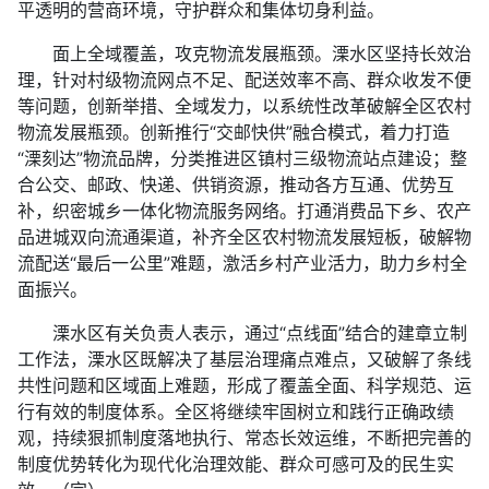
平透明的营商环境，守护群众和集体切身利益。
面上全域覆盖，攻克物流发展瓶颈。溧水区坚持长效治
理，针对村级物流网点不足、配送效率不高、群众收发不便
等问题，创新举措、全域发力，以系统性改革破解全区农村
物流发展瓶颈。创新推行“交邮快供”融合模式，着力打造
“溧刻达”物流品牌，分类推进区镇村三级物流站点建设；整
合公交、邮政、快递、供销资源，推动各方互通、优势互
补，织密城乡一体化物流服务网络。打通消费品下乡、农产
品进城双向流通渠道，补齐全区农村物流发展短板，破解物
流配送“最后一公里”难题，激活乡村产业活力，助力乡村全
面振兴。
溧水区有关负责人表示，通过“点线面”结合的建章立制
工作法，溧水区既解决了基层治理痛点难点，又破解了条线
共性问题和区域面上难题，形成了覆盖全面、科学规范、运
行有效的制度体系。全区将继续牢固树立和践行正确政绩
观，持续狠抓制度落地执行、常态长效运维，不断把完善的
制度优势转化为现代化治理效能、群众可感可及的民生实